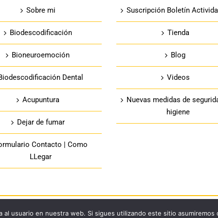
Sobre mi
Suscripción Boletín Activid
Biodescodificación
Tienda
Bioneuroemoción
Blog
Biodescodificación Dental
Videos
Acupuntura
Nuevas medidas de segurid
higiene
Dejar de fumar
ormulario Contacto | Como
LLegar
 al usuario en nuestra web. Si sigues utilizando este sitio asumiremos
|
Política de privacidad
|
Aviso legal
|
Política de cookies
|
Política de devoluciones