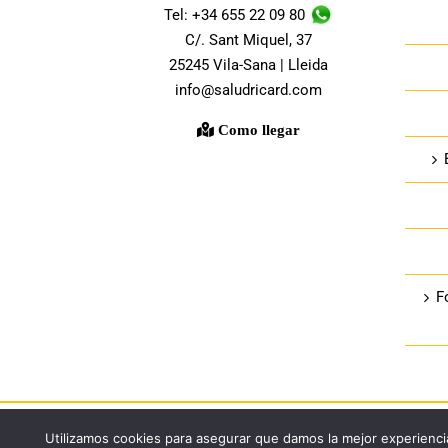
Tel: +34 655 22 09 80
C/. Sant Miquel, 37
25245 Vila-Sana | Lleida
info@saludricard.com
Como llegar
F
Utilizamos cookies para asegurar que damos la mejor experiencia
© Copyright 2018 -
2026 |
Salud Ricard
| All Rights Reserved 