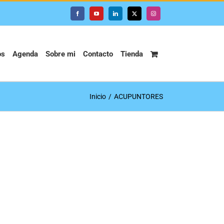
Facebook
YouTube
LinkedIn
X
Instagram
os
Agenda
Sobre mi
Contacto
Tienda
Inicio
ACUPUNTORES