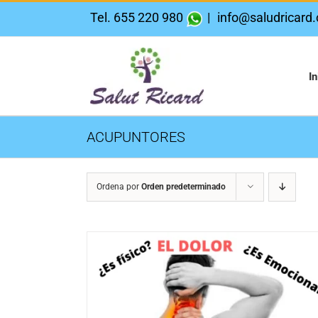
Saltar
Tel. 655 220 980
|
info@saludricard
al
contenido
In
ACUPUNTORES
Ordena por
Orden predeterminado