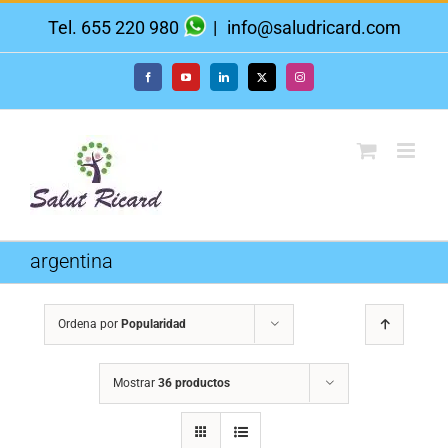
Saltar
Tel. 655 220 980
|
info@saludricard.com
al
contenido
Facebook
YouTube
LinkedIn
X
Instagram
argentina
Ordena por
Popularidad
Mostrar
36 productos