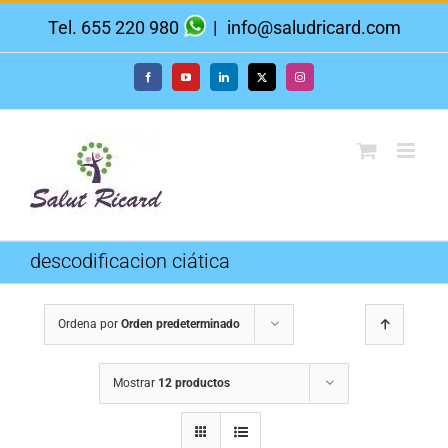
Saltar
Tel. 655 220 980
|
info@saludricard.com
al
contenido
Facebook
YouTube
LinkedIn
X
Instagram
descodificacion ciática
Ordena por
Orden predeterminado
Mostrar
12 productos