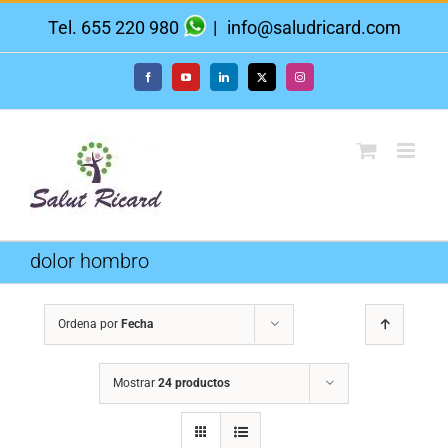
Saltar
Tel. 655 220 980
|
info@saludricard.com
al
contenido
Facebook
YouTube
LinkedIn
X
Instagram
dolor hombro
Ordena por
Fecha
Mostrar
24 productos