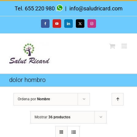
Saltar
Tel. 655 220 980
|
info@saludricard.com
al
contenido
Facebook
YouTube
LinkedIn
X
Instagram
dolor hombro
Ordena por
Nombre
Mostrar
36 productos