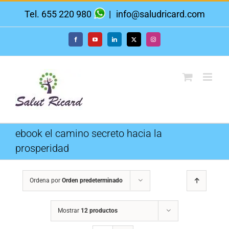
Saltar
Tel. 655 220 980
|
info@saludricard.com
al
contenido
Facebook
YouTube
LinkedIn
X
Instagram
ebook el camino secreto hacia la
prosperidad
Ordena por
Orden predeterminado
Mostrar
12 productos