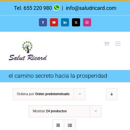
Saltar
Tel. 655 220 980
|
info@saludricard.com
al
contenido
Facebook
YouTube
LinkedIn
X
Instagram
el camino secreto hacia la prosperidad
Ordena por
Orden predeterminado
Mostrar
24 productos