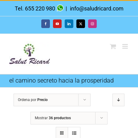
Saltar
Tel. 655 220 980
|
info@saludricard.com
al
contenido
Facebook
YouTube
LinkedIn
X
Instagram
el camino secreto hacia la prosperidad
Ordena por
Precio
Mostrar
36 productos