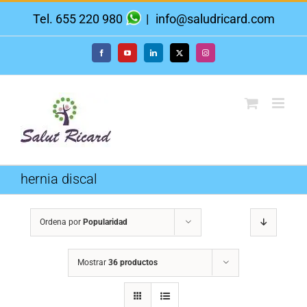
Saltar
Tel. 655 220 980
|
info@saludricard.com
al
contenido
Facebook
YouTube
LinkedIn
X
Instagram
hernia discal
Ordena por
Popularidad
Mostrar
36 productos