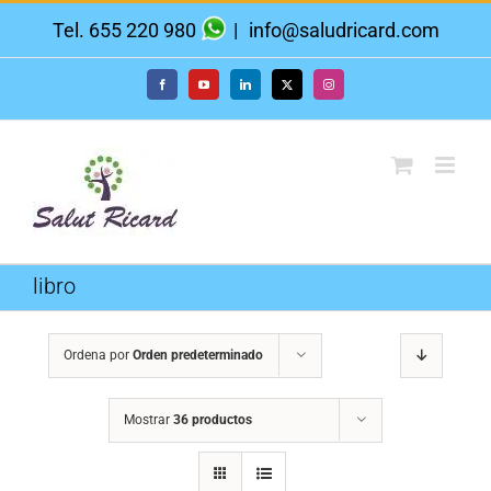
Saltar
Tel. 655 220 980
|
info@saludricard.com
al
contenido
Facebook
YouTube
LinkedIn
X
Instagram
libro
Ordena por
Orden predeterminado
Mostrar
36 productos