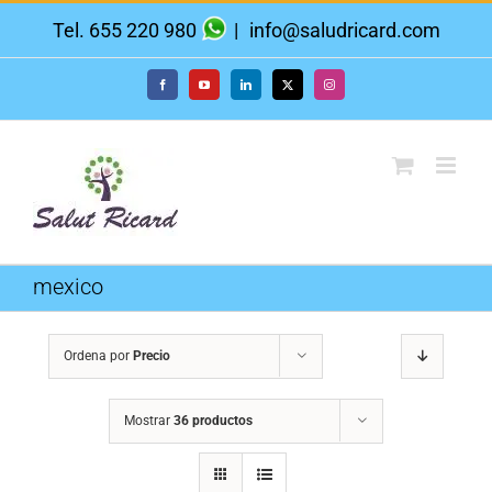
Saltar
Tel. 655 220 980
|
info@saludricard.com
al
contenido
Facebook
YouTube
LinkedIn
X
Instagram
mexico
Ordena por
Precio
Mostrar
36 productos