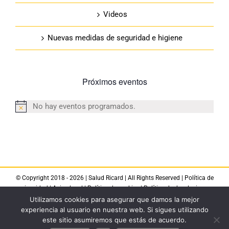
Videos
Nuevas medidas de seguridad e higiene
Próximos eventos
No hay eventos programados.
Aviso
© Copyright 2018 -
2026 |
Salud Ricard
| All Rights Reserved |
Política de
privacidad
|
Aviso legal
|
Política de cookies
|
Política de devoluciones
Utilizamos cookies para asegurar que damos la mejor
experiencia al usuario en nuestra web. Si sigues utilizando
Facebook
YouTube
LinkedIn
este sitio asumiremos que estás de acuerdo.