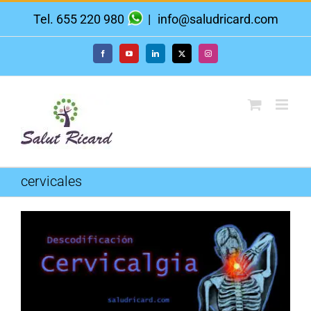
Saltar
Tel. 655 220 980
|
info@saludricard.com
al
contenido
Facebook
YouTube
LinkedIn
X
Instagram
cervicales