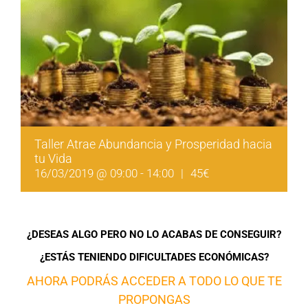
Taller Atrae Abundancia y Prosperidad hacia
tu Vida
16/03/2019 @ 09:00
-
14:00
|
45€
¿DESEAS ALGO PERO NO LO ACABAS DE CONSEGUIR?
¿ESTÁS TENIENDO DIFICULTADES ECONÓMICAS?
AHORA
PODRÁS ACCEDER
A TODO LO QUE TE
PROPONGAS