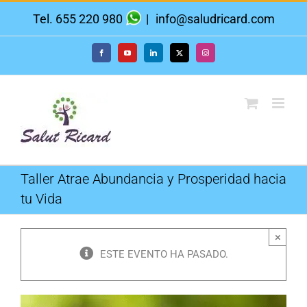
Saltar
Tel. 655 220 980
|
info@saludricard.com
al
contenido
Facebook
YouTube
LinkedIn
X
Instagram
Taller Atrae Abundancia y Prosperidad hacia
tu Vida
×
ESTE EVENTO HA PASADO.