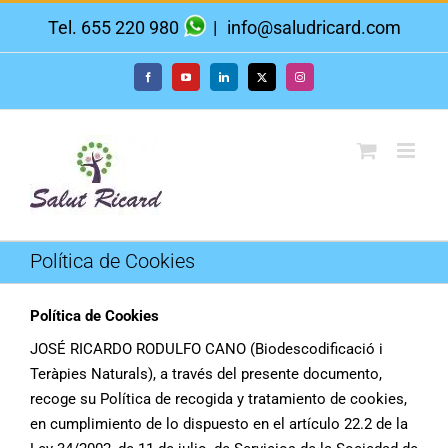
Saltar
Tel. 655 220 980
|
info@saludricard.com
al
contenido
Facebook
YouTube
LinkedIn
X
Instagram
Política de Cookies
Política de Cookies
JOSÉ RICARDO RODULFO CANO (Biodescodificació i
Teràpies Naturals), a través del presente documento,
recoge su Política de recogida y tratamiento de cookies,
en cumplimiento de lo dispuesto en el artículo 22.2 de la