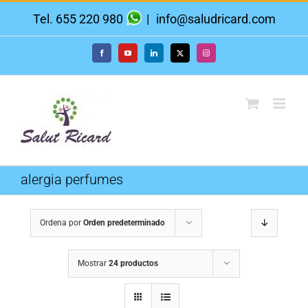
Saltar
Tel. 655 220 980
|
info@saludricard.com
al
contenido
Facebook
YouTube
LinkedIn
X
Instagram
alergia perfumes
Ordena por
Orden predeterminado
Mostrar
24 productos