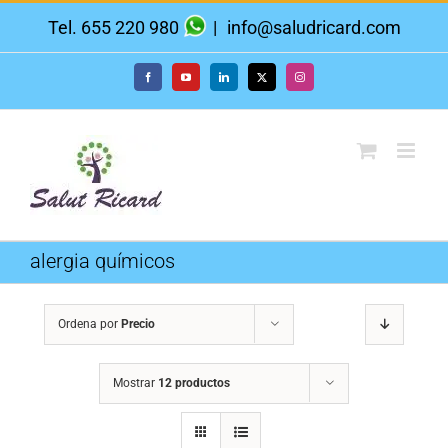
Saltar
Tel. 655 220 980
|
info@saludricard.com
al
contenido
Facebook
YouTube
LinkedIn
X
Instagram
alergia químicos
Ordena por
Precio
Mostrar
12 productos