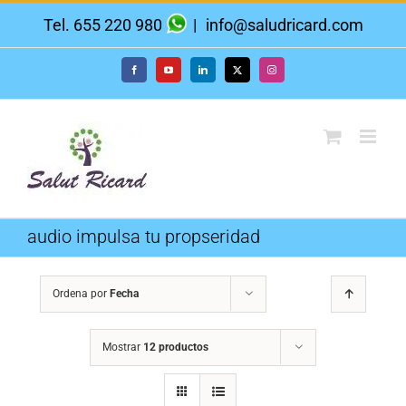
Saltar
Tel. 655 220 980
|
info@saludricard.com
al
contenido
Facebook
YouTube
LinkedIn
X
Instagram
audio impulsa tu propseridad
Ordena por
Fecha
Mostrar
12 productos