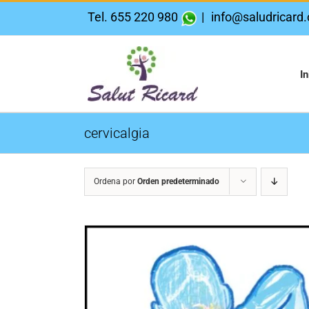
Saltar
Tel. 655 220 980
|
info@saludricard
al
contenido
In
cervicalgia
Ordena por
Orden predeterminado