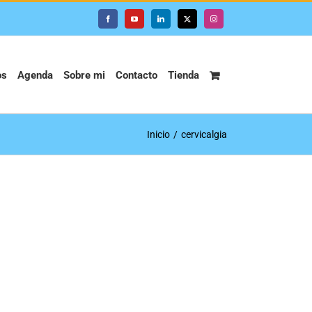
Facebook
YouTube
LinkedIn
X
Instagram
os
Agenda
Sobre mi
Contacto
Tienda
Inicio
cervicalgia