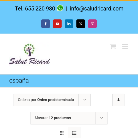
Saltar
Tel. 655 220 980
|
info@saludricard.com
al
contenido
Facebook
YouTube
LinkedIn
X
Instagram
españa
Ordena por
Orden predeterminado
Mostrar
12 productos