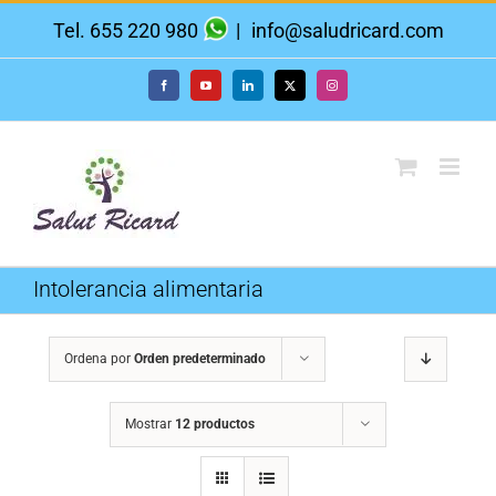
Saltar
Tel. 655 220 980
|
info@saludricard.com
al
contenido
Facebook
YouTube
LinkedIn
X
Instagram
Intolerancia alimentaria
Ordena por
Orden predeterminado
Mostrar
12 productos