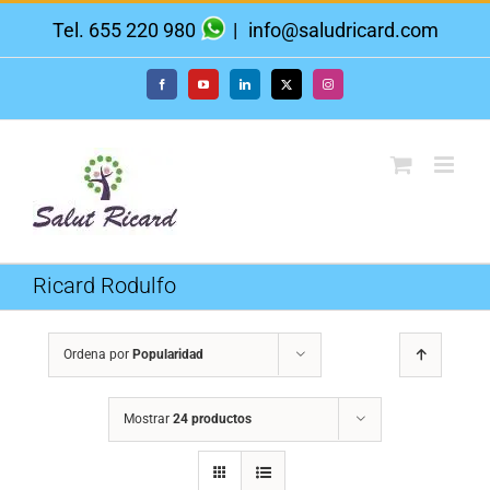
Saltar
Tel. 655 220 980
|
info@saludricard.com
al
contenido
Facebook
YouTube
LinkedIn
X
Instagram
Ricard Rodulfo
Ordena por
Popularidad
Mostrar
24 productos