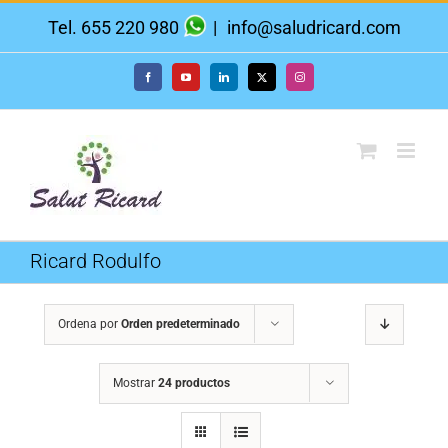
Saltar
Tel. 655 220 980
|
info@saludricard.com
al
contenido
Facebook
YouTube
LinkedIn
X
Instagram
Ricard Rodulfo
Ordena por
Orden predeterminado
Mostrar
24 productos