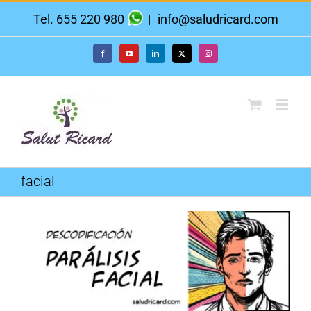
Saltar
Tel. 655 220 980
|
info@saludricard.com
al
contenido
Facebook
YouTube
LinkedIn
X
Instagram
facial