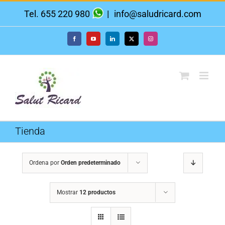
Saltar
Tel. 655 220 980
|
info@saludricard.com
al
contenido
Facebook
YouTube
LinkedIn
X
Instagram
Tienda
Ordena por
Orden predeterminado
Mostrar
12 productos