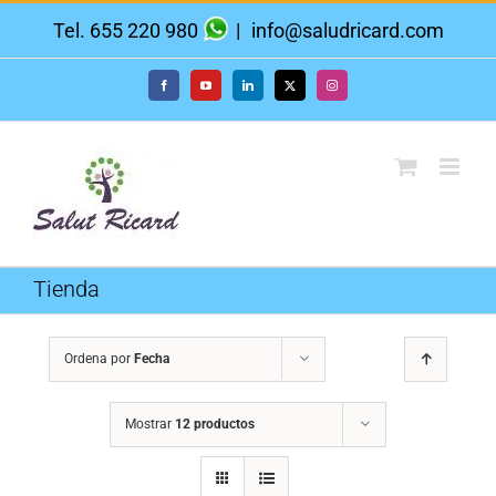
Saltar
Tel. 655 220 980
|
info@saludricard.com
al
contenido
Facebook
YouTube
LinkedIn
X
Instagram
Tienda
Ordena por
Fecha
Mostrar
12 productos