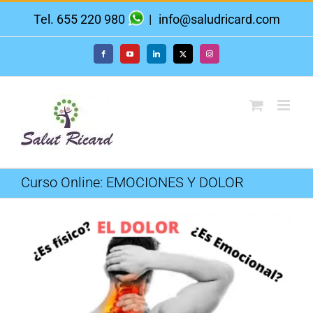
Saltar
Tel. 655 220 980
|
info@saludricard.com
al
contenido
Facebook
YouTube
LinkedIn
X
Instagram
Curso Online: EMOCIONES Y DOLOR