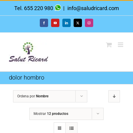
Saltar
Tel. 655 220 980
|
info@saludricard.com
al
contenido
Facebook
YouTube
LinkedIn
X
Instagram
dolor hombro
Ordena por
Nombre
Mostrar
12 productos