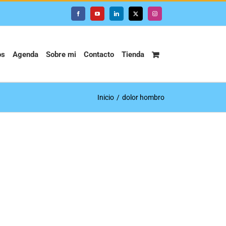
Facebook
YouTube
LinkedIn
X
Instagram
os
Agenda
Sobre mi
Contacto
Tienda
Inicio
dolor hombro