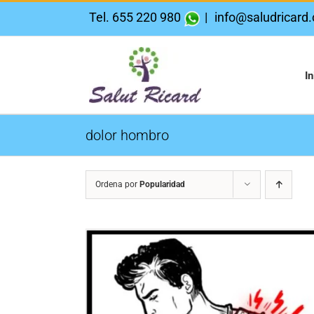
Saltar
Tel. 655 220 980
|
info@saludricard
al
contenido
In
dolor hombro
Ordena por
Popularidad