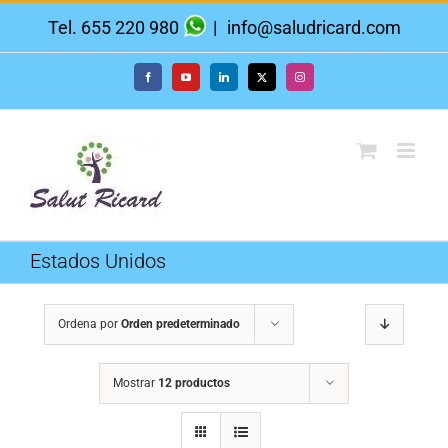
Saltar
Tel. 655 220 980
|
info@saludricard.com
al
contenido
Facebook
YouTube
LinkedIn
X
Instagram
Estados Unidos
Ordena por
Orden predeterminado
Mostrar
12 productos