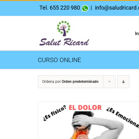
Saltar
Tel. 655 220 980
|
info@saludricard
al
contenido
In
CURSO ONLINE
Ordena por
Orden predeterminado