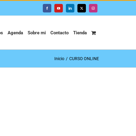
Facebook
YouTube
LinkedIn
X
Instagram
os
Agenda
Sobre mi
Contacto
Tienda
Inicio
CURSO ONLINE