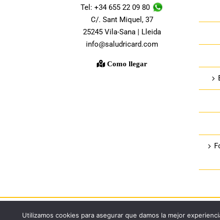
Tel: +34 655 22 09 80
C/. Sant Miquel, 37
25245 Vila-Sana | Lleida
info@saludricard.com
Como llegar
F
Utilizamos cookies para asegurar que damos la mejor experiencia
© Copyright 2018 -
2026 |
Salud Ricard
| All Rights Reserved 