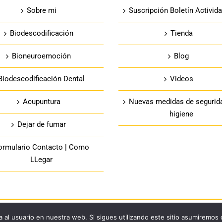
Sobre mi
Suscripción Boletín Activid
Biodescodificación
Tienda
Bioneuroemoción
Blog
Biodescodificación Dental
Videos
Acupuntura
Nuevas medidas de segurid
higiene
Dejar de fumar
ormulario Contacto | Como
LLegar
 al usuario en nuestra web. Si sigues utilizando este sitio asumiremos
|
Política de privacidad
|
Aviso legal
|
Política de cookies
|
Política de devoluciones