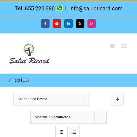
Saltar
Tel. 655 220 980
|
info@saludricard.com
al
contenido
Facebook
YouTube
LinkedIn
X
Instagram
mexico
Ordena por
Precio
Mostrar
36 productos